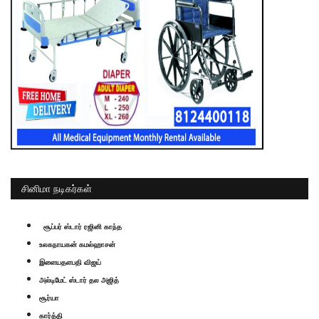
சினிமா நடிகர்கள்
சூப்பர் ஸ்டார் ரஜினி காந்த
உலகநாயகன் கமல்ஹாசன்
இளையதளபதி விஜய்
அல்டிமேட் ஸ்டார் தல அஜித்
சூர்யா
கார்த்தி