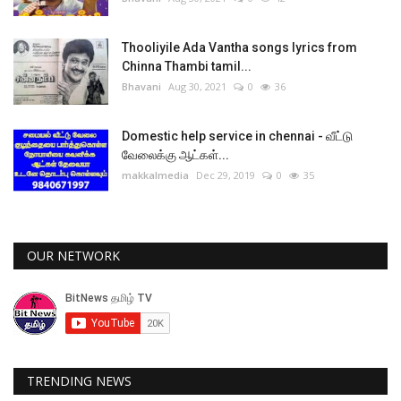
Thooliyile Ada Vantha songs lyrics from
Chinna Thambi tamil...
Bhavani
Aug 30, 2021
0
36
Domestic help service in chennai - வீட்டு
வேலைக்கு ஆட்கள்...
makkalmedia
Dec 29, 2019
0
35
OUR NETWORK
TRENDING NEWS