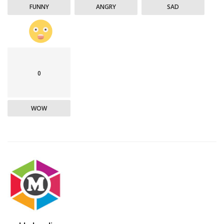
FUNNY
ANGRY
SAD
0
WOW