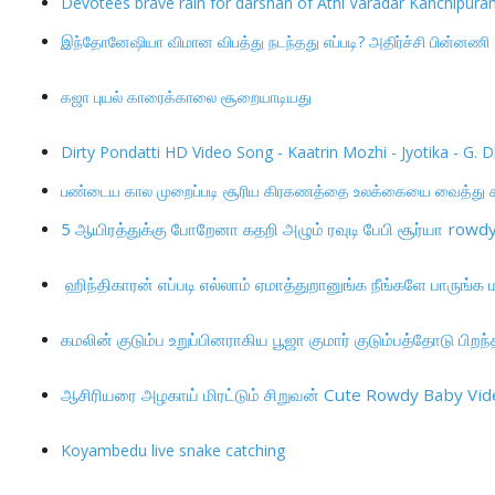
Devotees brave rain for darshan of Athi Varadar Kanchipur
LOGIN
இந்தோனேஷியா விமான விபத்து நடந்தது எப்படி? அதிர்ச்சி பின்னணி
REGISTER
கஜா புயல் காரைக்காலை சூறையாடியது
Dirty Pondatti HD Video Song - Kaatrin Mozhi - Jyotika - 
பண்டைய கால முறைப்படி சூரிய கிரகணத்தை உலக்கையை வைத்து கண
5
ஆயிரத்துக்கு போறேனா கதறி அழும் ரவுடி பேபி சூர்யா
rowdy
ஹிந்திகாரன் எப்படி எல்லாம் ஏமாத்துறானுங்க நீங்களே பாருங்க
கமலின் குடும்ப உறுப்பினராகிய பூஜா குமார் குடும்பத்தோடு ப
ஆசிரியரை அழகாய் மிரட்டும் சிறுவன்
Cute Rowdy Baby Vide
Koyambedu live snake catching