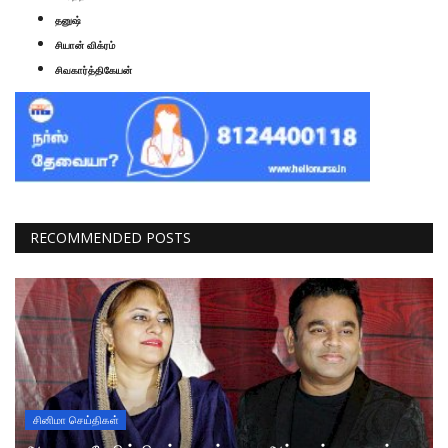
தனுஷ்
சியான் விக்ரம்
சிவகார்த்திகேயன்
RECOMMENDED POSTS
சினிமா செய்திகள்