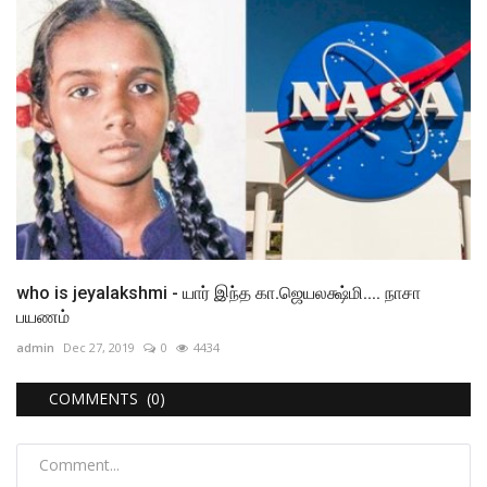
who is jeyalakshmi - யார் இந்த கா.ஜெயலக்ஷ்மி.... நாசா
பயணம்
admin
Dec 27, 2019
0
4434
COMMENTS (0)