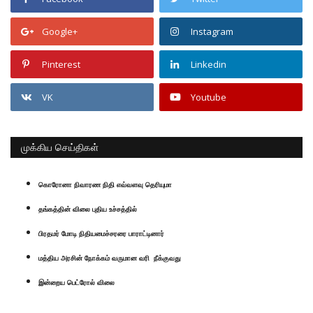
Google+
Instagram
Pinterest
Linkedin
VK
Youtube
முக்கிய செய்திகள்
கொரோனா நிவாரண நிதி எவ்வளவு தெரியுமா
தங்கத்தின் விலை புதிய உச்சத்தில்
பிரதமர் மோடி நிதியமைச்சரரை பாராட்டினார்
மத்திய அரசின் நோக்கம் வருமான வரி நீக்குவது
இன்றைய பெட்ரோல் விலை