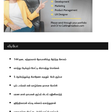
வீடியோ
144 தடை உத்தரவால் நோயாளிக்கு நேர்ந்த சோகம்
வாத்து பிடிக்கும் போட்டி கிராமத்து பொங்கல்
5 ஆயிரத்துக்கு போறேனா கதறும் பேபி சூர்யா
டிக் டாக்கள் என் வாழ்க்கை நாசமா போச்சி
மரண மாஸ் நாயகன் சூப்பர் ஸ்டார் ரஜினிகாந்த்
ஹிந்திகாரன் எப்படி எல்லாம் ஏமாத்துறான்
மலைபாம்பை வேட்டை ஆடும் நாட்டு நாய்கள்