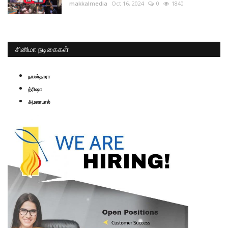
makkalmedia
Oct 16, 2024
0
1840
சினிமா நடிகைகள்
நயன்தாரா
த்ரிஷா
அமலாபால்