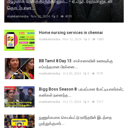
ஆழமாக நேசித்திருந்தாலும்... - ஏ.ஆர். ரஹ்மானுடன்
தொடர்பான...
makkalmedia
Nov 20, 2024
0
4039
Home nursing services in chennai
makkalmedia
Nov 12, 2024
0
1689
BB Tamil 8 Day 13: சாச்சனாவின் உணவுக்கு
சம்மந்தமான பிரச்னை...
makkalmedia
Oct 20, 2024
0
1979
Bigg Boss Season 8: பரபரப்பான போட்டியாளர்கள்;
கண்கள் நனைந்த...
makkalmedia
Oct 17, 2024
0
1517
நுணுக்கமாக செயல்பட்டு ரவீந்தரின் இடத்தை
முத்துக்குமார்...