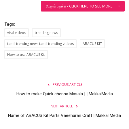
மேலும் படிக்க - CLICK HERE TO SEE MORE
Tags:
viral videos
trending news
tamil trendng news tamil trending videos
ABACUS KIT
How to use ABACUS Kit
PREVIOUS ARTICLE
How to make Quick chenna Masala | | MakkalMedia
NEXT ARTICLE
Name of ABACUS Kit Parts Vaeeharan Craft | Makkal Media