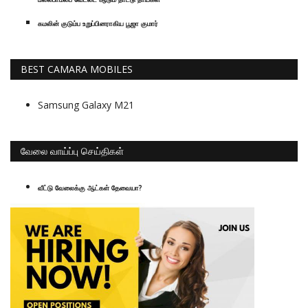
கமலின் குடும்ப உறுப்பினராகிய பூஜா குமார்
BEST CAMARA MOBILES
Samsung Galaxy M21
வேலை வாய்ப்பு செய்திகள்
வீட்டு வேலைக்கு ஆட்கள் தேவையா?