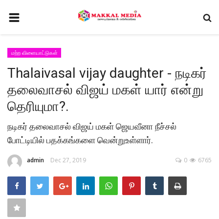
HOME
மற்ற விளையாட்டுகள்
CONTACT
Thalaivasal vijay daughter - நடிகர்
சினிமா
தலைவாசல் விஜய் மகள் யார் என்று
GALLERY
தெரியுமா?.
செய்திகள்
நடிகர் தலைவாசல் விஜய் மகள் ஜெயவீனா நீச்சல்
டிவி
போட்டியில் பதக்கங்களை வென்றுஉள்ளார்.
வீடியோ
admin
Dec 27, 2019
0
6765
TERMS AND CONDITIONS
வர்த்தகம்
PRIVACY POLICY