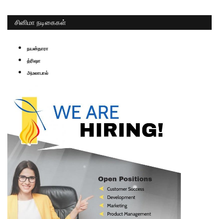
சினிமா நடிகைகள்
நயன்தாரா
த்ரிஷா
அமலாபால்