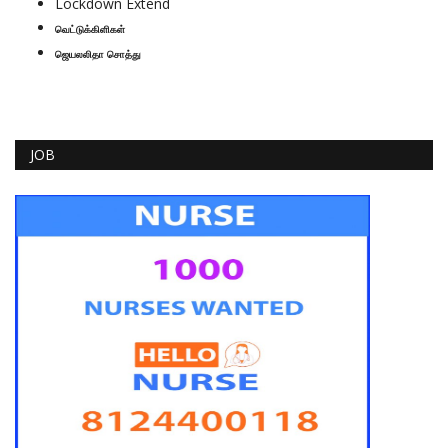
Lockdown Extend
வெட்டுக்கிளிகள்
ஜெயலலிதா சொத்து
JOB