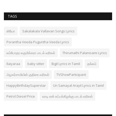
TAGS
லியோ
Sakalakala Vallavan Songs Lyrics
Porantha Veeda Puguntha Veeda Lyrics
லம்போதர லகுமிக்கரா பாடல் வரிகள்
Thirumathi Palanisami Lyrics
Ilaiyaraa
baby sitter
Bigil Lyrics in Tamil
தங்கம்
அழகர்சாமியின் குதிரை வரிகள்
TVShowParticipant
HappyBirthdaySuperstar
Un Samayal Arayil Lyrics in Tamil
Petrol Diesel Price
வாடி என் கப்பக்கிழங்கு பாடல் வரிகள்