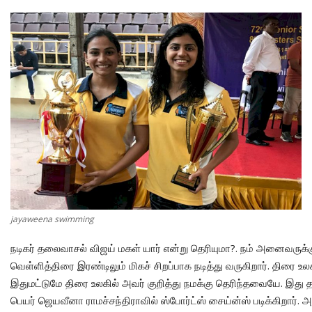
MUSIC DIRECTORS
ஜோதிடம்
CONTACT
கல்வி
ஆன்மிகம்
சமையல்
விளையாட்டு
தமிழ் பாடல் வரிகள்
jayaweena swimming
விளம்பரம்
நடிகர் தலைவாசல் விஜய் மகள் யார் என்று தெரியுமா?. நம் அனைவருக்கும
புகைப்படங்கள்
வெள்ளித்திரை இரண்டிலும் மிகச் சிறப்பாக நடித்து வருகிறார். திரை உலக
இதுமட்டுமே திரை உலகில் அவர் குறித்து நமக்கு தெரிந்தவையே. இது 
மாவட்ட செய்திகள்
பெயர் ஜெயவீனா ராமச்சந்திராவில் ஸ்போர்ட்ஸ் சைய்ன்ஸ் படிக்கிறார். அ