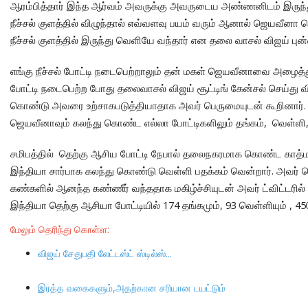
LOGIN
ஆரம்பித்தார் இந்த ஆர்வம் அவருக்கு அவருடைய அண்ணனிடம் இருந்த
நீச்சல் குளத்தில் விழுந்தால் எவ்வளவு பயம் வரும் ஆனால் ஜெயவீனா 
REGISTER
நீச்சல் குளத்தில் இருந்து வெளியே வந்தார் என தலை வாசல் விஜய் பு
எங்கு நீச்சல் போட்டி நடைபெற்றாலும் தன் மகள் ஜெயவீனாவை அழைத்து
போட்டி நடைபெற்ற போது தலைவாசல் விஜய் சூட்டிங் கேன்சல் செய்து வி
கொண்டு அவரை உற்சாகபடுத்தியாதாக அவர் பெருமையுடன் கூறினார்
ஜெயவீனாவும் கலந்து கொண்ட எல்லா போட்டிகளிலும் தங்கம், வெள்ளி, 
சமிபத்தில் தெற்கு ஆசிய போட்டி நேபால் தலைநகரமாக கொண்ட காத்ம
இந்தியா சார்பாக கலந்து கொண்டு வெள்ளி பதக்கம் வென்றார். அவர் 
கண்களில் ஆனந்த கண்ணீர் வந்ததாக மகிழ்ச்சியுடன் அவர் ட்விட்டரில்
இந்தியா தெற்கு ஆசியா போட்டியில் 174
தங்கமும், 93 வெள்ளியும் ,
4
5
மேலும் தெரிந்து கொள்ள:
விஜய் சேதுபதி லேட்டஸ்ட் ஸ்டில்ஸ்...
இரத்த வகைகளும்,அதற்கான சரியான டயட்டும்