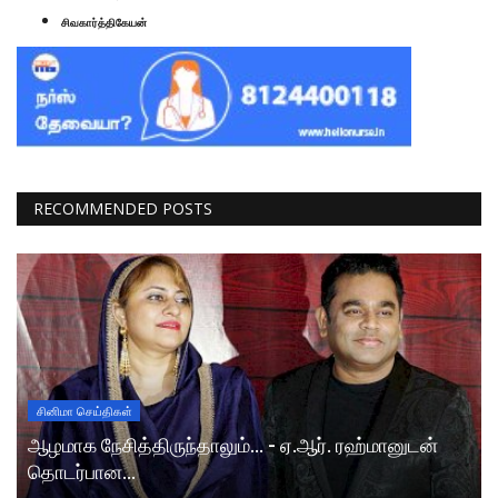
சிவகார்த்திகேயன்
RECOMMENDED POSTS
சினிமா செய்திகள்
ஆழமாக நேசித்திருந்தாலும்... - ஏ.ஆர். ரஹ்மானுடன்
தொடர்பான...