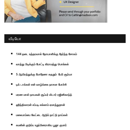
வீடியோ
144 தடை உத்தரவால் நோயாளிக்கு நேர்ந்த சோகம்
வாத்து பிடிக்கும் போட்டி கிராமத்து பொங்கல்
5 ஆயிரத்துக்கு போறேனா கதறும் பேபி சூர்யா
டிக் டாக்கள் என் வாழ்க்கை நாசமா போச்சி
மரண மாஸ் நாயகன் சூப்பர் ஸ்டார் ரஜினிகாந்த்
ஹிந்திகாரன் எப்படி எல்லாம் ஏமாத்துறான்
மலைபாம்பை வேட்டை ஆடும் நாட்டு நாய்கள்
கமலின் குடும்ப உறுப்பினராகிய பூஜா குமார்