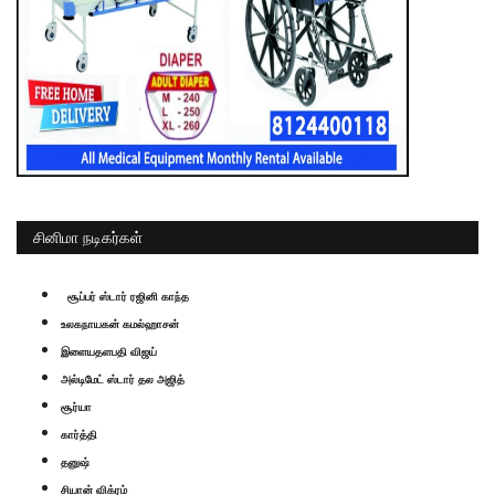
சினிமா நடிகர்கள்
சூப்பர் ஸ்டார் ரஜினி காந்த
உலகநாயகன் கமல்ஹாசன்
இளையதளபதி விஜய்
அல்டிமேட் ஸ்டார் தல அஜித்
சூர்யா
கார்த்தி
தனுஷ்
சியான் விக்ரம்