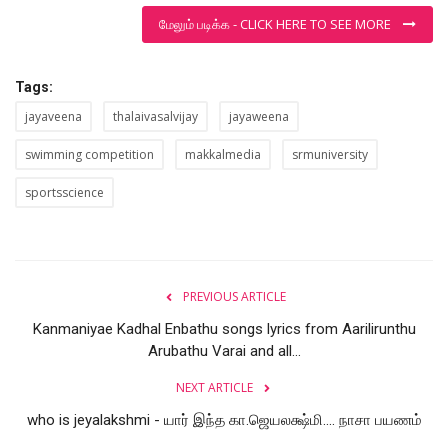
மேலும் படிக்க - CLICK HERE TO SEE MORE
Tags:
jayaveena
thalaivasalvijay
jayaweena
swimming competition
makkalmedia
srmuniversity
sportsscience
PREVIOUS ARTICLE
Kanmaniyae Kadhal Enbathu songs lyrics from Aarilirunthu
Arubathu Varai and all...
NEXT ARTICLE
who is jeyalakshmi - யார் இந்த கா.ஜெயலக்ஷ்மி.... நாசா பயணம்