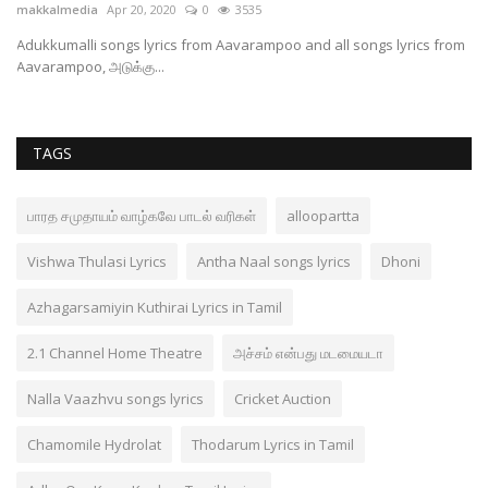
makkalmedia
Mar 2, 2020
0
5003
 from
ஆதாரத்தை வெளியிட்ட இயக்குனர்-திரௌபதி கதை உண்மை சம்பவம்
TAGS
பாரத சமுதாயம் வாழ்கவே பாடல் வரிகள்
alloopartta
Vishwa Thulasi Lyrics
Antha Naal songs lyrics
Dhoni
Azhagarsamiyin Kuthirai Lyrics in Tamil
2.1 Channel Home Theatre
அச்சம் என்பது மடமையடா
Nalla Vaazhvu songs lyrics
Cricket Auction
Chamomile Hydrolat
Thodarum Lyrics in Tamil