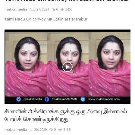
MUSIC DIRECTORS
makkalmedia
Aug 27, 2021
0
3450
ஜோதிடம்
Tamil Nadu CM convoy MK Stalin at Perambur
CONTACT
கல்வி
ஆன்மிகம்
சமையல்
விளையாட்டு
தமிழ் பாடல் வரிகள்
விளம்பரம்
சீமானின் அக்கிரமங்களுக்கு ஒரு அளவு இல்லாமல்
புகைப்படங்கள்
போய்க் கொண்டிருக்கிறது
மாவட்ட செய்திகள்
makkalmedia
Jul 30, 2020
0
5135