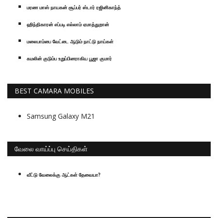
மரண மாஸ் நாயகன் சூப்பர் ஸ்டார் ரஜினிகாந்த்
ஹிந்திகாரன் எப்படி எல்லாம் ஏமாத்துறான்
மலைபாம்பை வேட்டை ஆடும் நாட்டு நாய்கள்
கமலின் குடும்ப உறுப்பினராகிய பூஜா குமார்
BEST CAMARA MOBILES
Samsung Galaxy M21
வேலை வாய்ப்பு செய்திகள்
வீட்டு வேலைக்கு ஆட்கள் தேவையா?