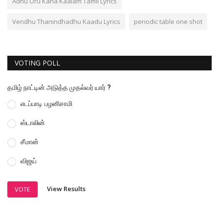
Adhu Oru Kana Kaalam Tamil Lyrics
Vendhu Thanindhadhu Kaadu Lyrics
periodic table one shot
VOTING POLL
தமிழ் நாட்டின் அடுத்த முதல்வர் யார் ?
எடப்பாடி பழனிசாமி
ஸ்டாலின்
சீமான்
விஜய்
View Results
VOTE