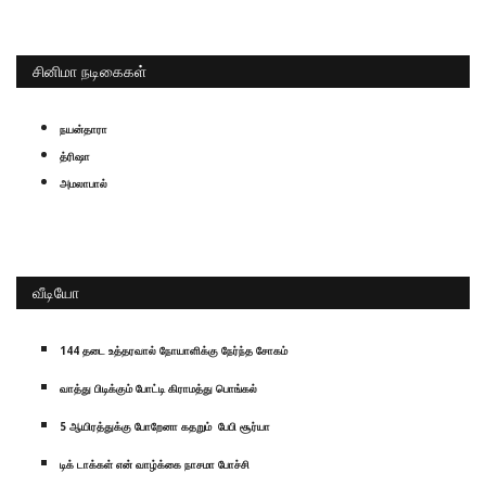
சினிமா நடிகைகள்
நயன்தாரா
த்ரிஷா
அமலாபால்
வீடியோ
144 தடை உத்தரவால் நோயாளிக்கு நேர்ந்த சோகம்
வாத்து பிடிக்கும் போட்டி கிராமத்து பொங்கல்
5 ஆயிரத்துக்கு போறேனா கதறும் பேபி சூர்யா
டிக் டாக்கள் என் வாழ்க்கை நாசமா போச்சி