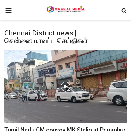
HOME
Chennai District news |
CONTACT
சென்னை மாவட்ட செய்திகள்
சினிமா
GALLERY
செய்திகள்
டிவி
வீடியோ
TERMS AND CONDITIONS
வர்த்தகம்
PRIVACY POLICY
Tamil Nadu CM convoy MK Stalin at Perambur