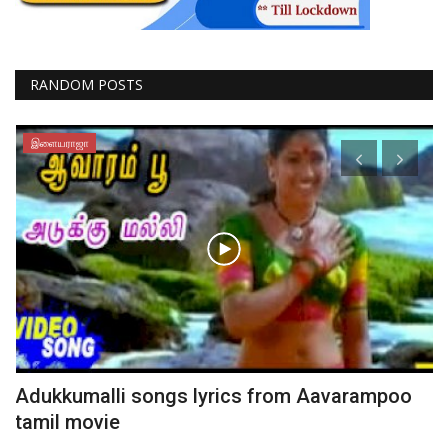
RANDOM POSTS
சினிமா செய்திகள்
oo
Draupathi movie is based-on real life incident
director...