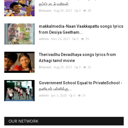
தம்பி பாடல் வரிகள்
Bhavani
Aug 30, 2021
0
43
makkalmedia-Naan Vaakkapattu songs lyrics
from Desiya Geetham...
admin
Nov 26, 2021
0
35
Therivadhu Devadhaya songs lyrics from
Azhagi tamil movie
Bhavani
Aug 29, 2021
0
32
Government School Equal to PrivateSchool -
தனியார் பள்ளிக்கு...
admin
Jan 5, 2020
0
31
OUR NETWORK