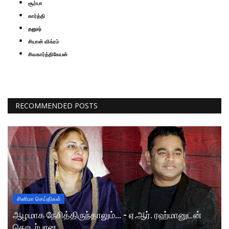
சூர்யா
கார்த்தி
தனுஷ்
சியான் விக்ரம்
சிவகார்த்திகேயன்
RECOMMENDED POSTS
சினிமா செய்திகள்
ஆழமாக நேசித்திருந்தாலும்... - ஏ.ஆர். ரஹ்மானுடன்
தொடர்பான...