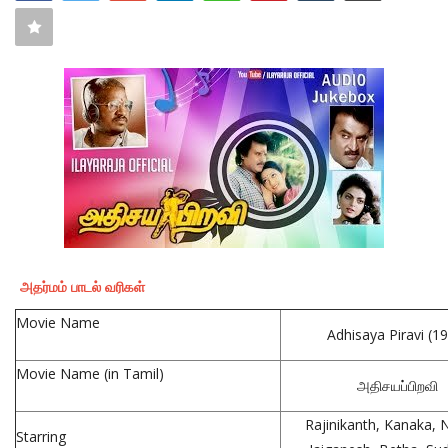
MUSIC DIRECTORS
ஜோதிடம்
CONTACT
கல்வி
ஆன்மிகம்
சமையல்
விளையாட்டு
அதர்மம் பாடல் வரிகள்
தமிழ் பாடல் வரிகள்
Movie Name
Adhisaya Piravi (1
விளம்பரம்
Movie Name (in Tamil)
புகைப்படங்கள்
அதிசயப்பிறவி
மாவட்ட செய்திகள்
Rajinikanth, Kanaka, 
Starring