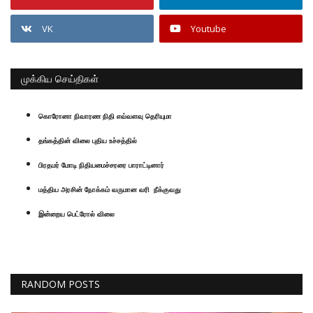
VK
Youtube
முக்கிய செய்திகள்
கொரோனா நிவாரண நிதி எவ்வளவு தெரியுமா
தங்கத்தின் விலை புதிய உச்சத்தில்
பிரதமர் மோடி நிதியமைச்சரரை பாராட்டினார்
மத்திய அரசின் நோக்கம் வருமான வரி நீக்குவது
இன்றைய பெட்ரோல் விலை
RANDOM POSTS