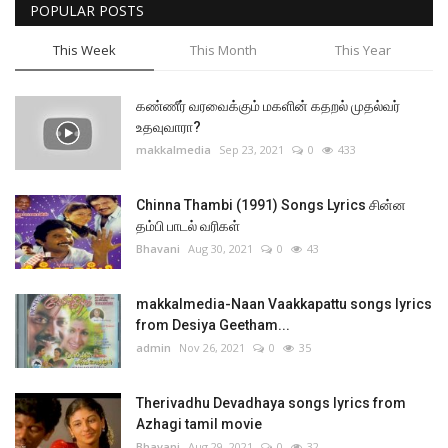
POPULAR POSTS
This Week
This Month
This Year
கண்ணீர் வரவைக்கும் மகளின் கதறல் முதல்வர்
உதவுவாரா?
makkalmedia
Sep 23, 2021
0
433
Chinna Thambi (1991) Songs Lyrics சின்ன
தம்பி பாடல் வரிகள்
Bhavani
Aug 30, 2021
0
43
makkalmedia-Naan Vaakkapattu songs lyrics
from Desiya Geetham...
admin
Nov 26, 2021
0
35
Therivadhu Devadhaya songs lyrics from
Azhagi tamil movie
Bhavani
Aug 29, 2021
0
32