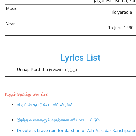
Jaiganesh, Betha, Su
LOGIN
Music
Ilaiyaraaja
REGISTER
Year
15 June 1990
Lyrics List
Unnap Parththa (உன்னப் பார்த்த)
மேலும் தெரிந்து கொள்ள:
விஜய் சேதுபதி லேட்டஸ்ட் ஸ்டில்ஸ்...
இரத்த வகைகளும்,அதற்கான சரியான டயட்டும்
Devotees brave rain for darshan of Athi Varadar Kanchipur