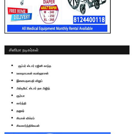
சினிமா நடிகர்கள்
சூப்பர் ஸ்டார் ரஜினி காந்த
உலகநாயகன் கமல்ஹாசன்
இளையதளபதி விஜய்
அல்டிமேட் ஸ்டார் தல அஜித்
சூர்யா
கார்த்தி
தனுஷ்
சியான் விக்ரம்
சிவகார்த்திகேயன்