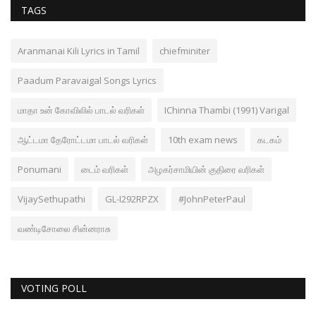
TAGS
Aranmanai Kili Lyrics in Tamil
chiefminiter
Paadum Paravaigal Songs Lyrics
மாதா உன் கோவிலில் பாடல் வரிகள்
IChinna Thambi (1991) Varigal
ஆட்டமா தேரோட்டமா பாடல் வரிகள்
10th exam news
கடகம்
Ponumani
டைம் வரிகள்
அழகர்சாமியின் குதிரை வரிகள்
VijaySethupathi
GL-I292RPZX
#JohnPeterPaul
வண்டிசோலை சின்னராசு
VOTING POLL