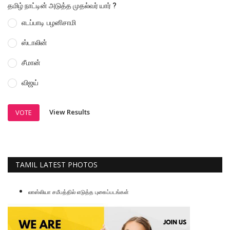
தமிழ் நாட்டின் அடுத்த முதல்வர் யார் ?
எடப்பாடி பழனிசாமி
ஸ்டாலின்
சீமான்
விஜய்
View Results
VOTE
TAMIL LATEST PHOTOS
லாஸ்லியா சமீபத்தில் எடுத்த புகைப்படங்கள்