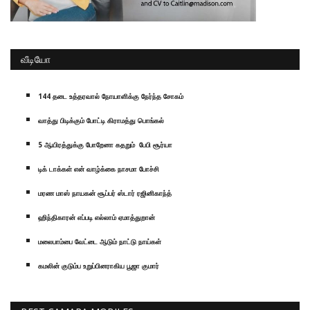
வீடியோ
144 தடை உத்தரவால் நோயாளிக்கு நேர்ந்த சோகம்
வாத்து பிடிக்கும் போட்டி கிராமத்து பொங்கல்
5 ஆயிரத்துக்கு போறேனா கதறும் பேபி சூர்யா
டிக் டாக்கள் என் வாழ்க்கை நாசமா போச்சி
மரண மாஸ் நாயகன் சூப்பர் ஸ்டார் ரஜினிகாந்த்
ஹிந்திகாரன் எப்படி எல்லாம் ஏமாத்துறான்
மலைபாம்பை வேட்டை ஆடும் நாட்டு நாய்கள்
கமலின் குடும்ப உறுப்பினராகிய பூஜா குமார்