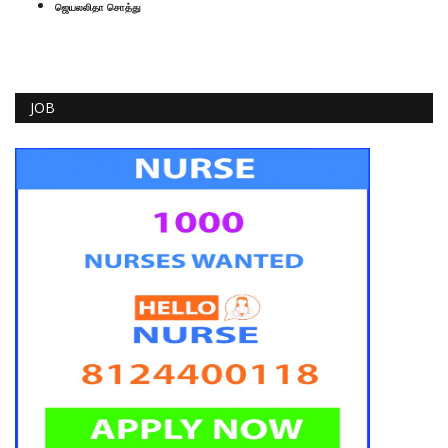
ஜெயலலிதா சொத்து
JOB