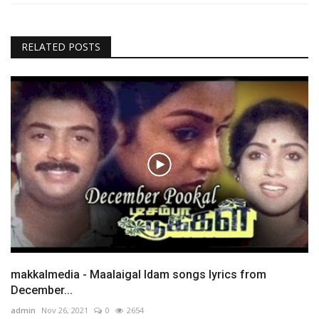
RELATED POSTS
makkalmedia - Maalaigal Idam songs lyrics from
December...
admin
Nov 26, 2021
0
2654