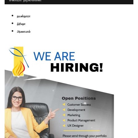
நயன்தாரா
த்ரிஷா
அமலாபால்