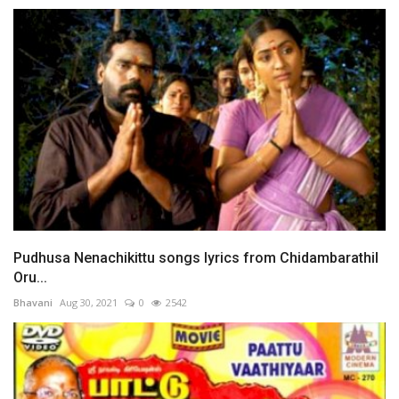
Pudhusa Nenachikittu songs lyrics from Chidambarathil
Oru...
Bhavani
Aug 30, 2021
0
2542