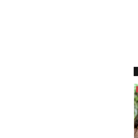
இளையராஜா