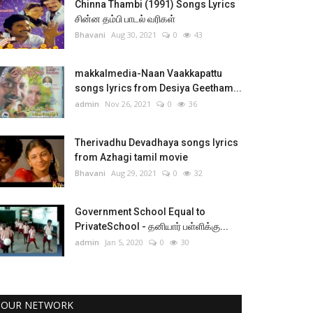
Chinna Thambi (1991) Songs Lyrics
சின்ன தம்பி பாடல் வரிகள்
Bhavani
Aug 30, 2021
0
43
makkalmedia-Naan Vaakkapattu
songs lyrics from Desiya Geetham...
admin
Nov 26, 2021
0
36
Therivadhu Devadhaya songs lyrics
from Azhagi tamil movie
Bhavani
Aug 29, 2021
0
32
Government School Equal to
PrivateSchool - தனியார் பள்ளிக்கு...
admin
Jan 5, 2020
0
30
OUR NETWORK