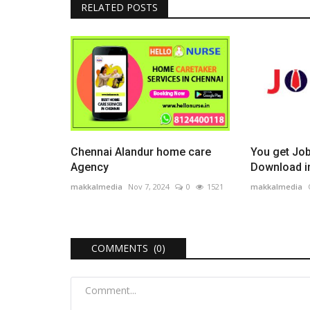
RELATED POSTS
Chennai Alandur home care
You get Job
Agency
Download i
makkalmedia
Nov 7, 2024
0
1521
makkalmedia
COMMENTS (0)