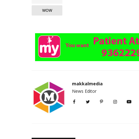
WOW
makkalmedia
News Editor